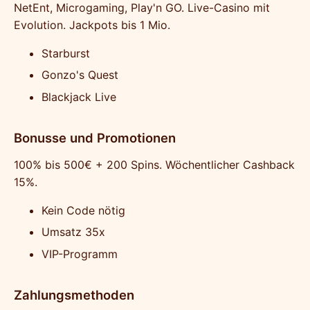
NetEnt, Microgaming, Play'n GO. Live-Casino mit
Evolution. Jackpots bis 1 Mio.
Starburst
Gonzo's Quest
Blackjack Live
Bonusse und Promotionen
100% bis 500€ + 200 Spins. Wöchentlicher Cashback
15%.
Kein Code nötig
Umsatz 35x
VIP-Programm
Zahlungsmethoden