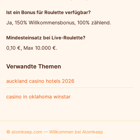
Ist ein Bonus für Roulette verfügbar?
Ja, 150% Willkommensbonus, 100% zählend.
Mindesteinsatz bei Live-Roulette?
0,10 €, Max 10.000 €.
Verwandte Themen
auckland casino hotels 2026
casino in oklahoma winstar
© atomkeep.com — Willkommen bei Atomkeep