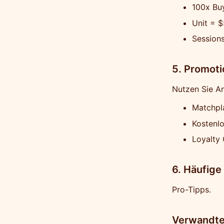
100x Bu
Unit = $
Sessions
5. Promot
Nutzen Sie A
Matchpl
Kostenl
Loyalty
6. Häufige
Pro-Tipps.
Verwandt