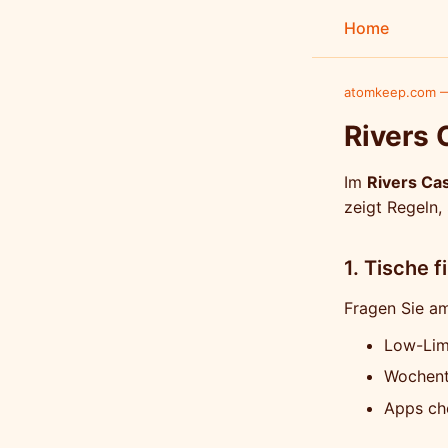
Home
atomkeep.com —
Rivers 
Im
Rivers Cas
zeigt Regeln, 
1. Tische 
Fragen Sie am
Low-Lim
Wochent
Apps ch