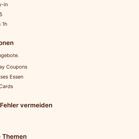
y-in
5
 1h
ionen
ngebote.
ay Coupons
oses Essen
 Cards
 Fehler vermeiden
e Themen