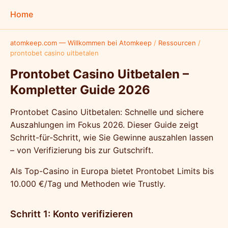
Home
atomkeep.com — Willkommen bei Atomkeep
/
Ressourcen
/
prontobet casino uitbetalen
Prontobet Casino Uitbetalen –
Kompletter Guide 2026
Prontobet Casino Uitbetalen: Schnelle und sichere
Auszahlungen im Fokus 2026. Dieser Guide zeigt
Schritt-für-Schritt, wie Sie Gewinne auszahlen lassen
– von Verifizierung bis zur Gutschrift.
Als Top-Casino in Europa bietet Prontobet Limits bis
10.000 €/Tag und Methoden wie Trustly.
Schritt 1: Konto verifizieren