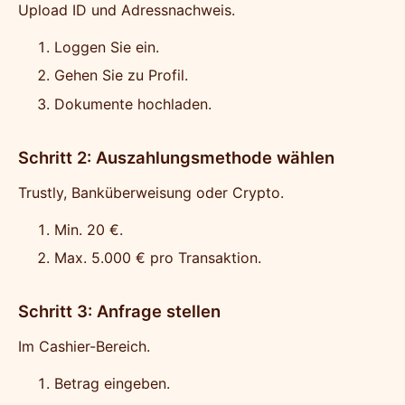
Upload ID und Adressnachweis.
Loggen Sie ein.
Gehen Sie zu Profil.
Dokumente hochladen.
Schritt 2: Auszahlungsmethode wählen
Trustly, Banküberweisung oder Crypto.
Min. 20 €.
Max. 5.000 € pro Transaktion.
Schritt 3: Anfrage stellen
Im Cashier-Bereich.
Betrag eingeben.