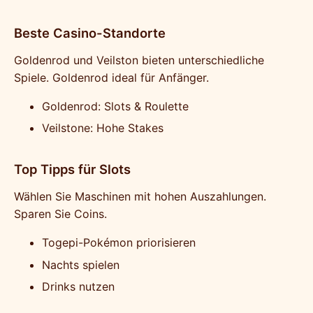
Beste Casino-Standorte
Goldenrod und Veilston bieten unterschiedliche
Spiele. Goldenrod ideal für Anfänger.
Goldenrod: Slots & Roulette
Veilstone: Hohe Stakes
Top Tipps für Slots
Wählen Sie Maschinen mit hohen Auszahlungen.
Sparen Sie Coins.
Togepi-Pokémon priorisieren
Nachts spielen
Drinks nutzen