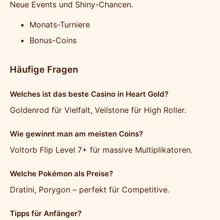
Neue Events und Shiny-Chancen.
Monats-Turniere
Bonus-Coins
Häufige Fragen
Welches ist das beste Casino in Heart Gold?
Goldenrod für Vielfalt, Veilstone für High Roller.
Wie gewinnt man am meisten Coins?
Voltorb Flip Level 7+ für massive Multiplikatoren.
Welche Pokémon als Preise?
Dratini, Porygon – perfekt für Competitive.
Tipps für Anfänger?