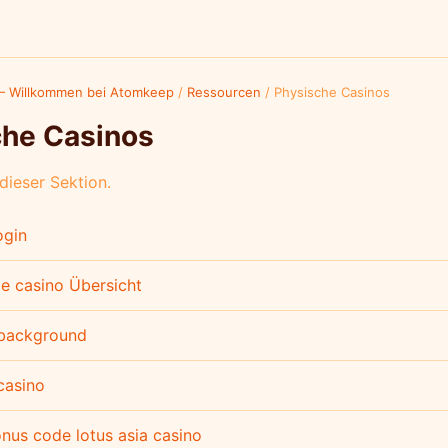
 Willkommen bei Atomkeep
/
Ressourcen
/
Physische Casinos
che Casinos
 dieser Sektion.
ogin
e casino Übersicht
 background
casino
nus code lotus asia casino