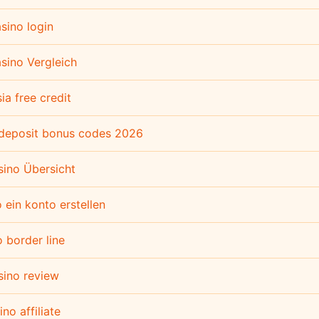
sino login
sino Vergleich
ia free credit
 deposit bonus codes 2026
sino Übersicht
 ein konto erstellen
o border line
sino review
no affiliate