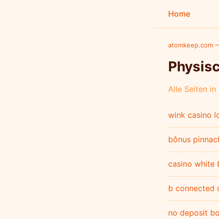
Home
atomkeep.com —
Physis
Alle Seiten in
wink casino l
bônus pinnacl
casino white
b connected 
no deposit bo