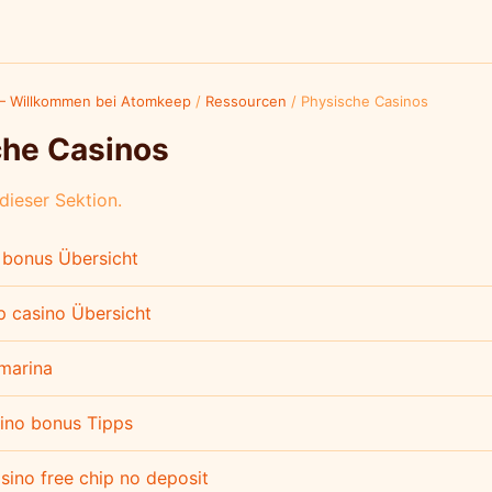
 Willkommen bei Atomkeep
/
Ressourcen
/
Physische Casinos
che Casinos
 dieser Sektion.
 bonus Übersicht
p casino Übersicht
marina
sino bonus Tipps
sino free chip no deposit