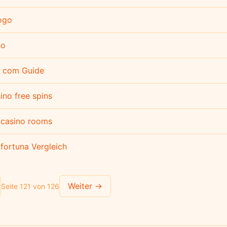
ogo
no
o com Guide
ino free spins
 casino rooms
fortuna Vergleich
Weiter →
Seite 121 von 126