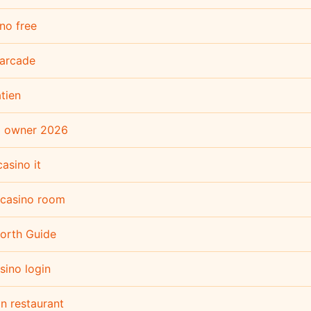
ino free
 arcade
atien
no owner 2026
casino it
 casino room
worth Guide
sino login
an restaurant