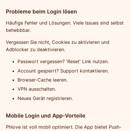
Probleme beim Login lösen
Häufige Fehler und Lösungen. Viele Issues sind selbst
behebbbar.
Vergessen Sie nicht, Cookies zu aktivieren und
Adblocker zu deaktivieren.
Passwort vergessen? 'Reset' Link nutzen.
Account gesperrt? Support kontaktieren.
Browser-Cache leeren.
VPN ausschalten.
Neues Gerät registrieren.
Mobile Login und App-Vorteile
Phlove ist voll mobil optimiert. Die App bietet Push-