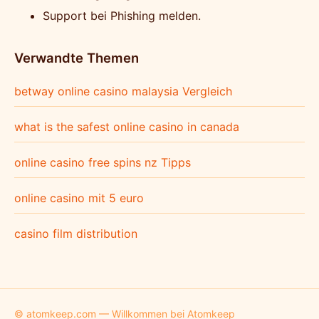
Support bei Phishing melden.
Verwandte Themen
betway online casino malaysia Vergleich
what is the safest online casino in canada
online casino free spins nz Tipps
online casino mit 5 euro
casino film distribution
© atomkeep.com — Willkommen bei Atomkeep