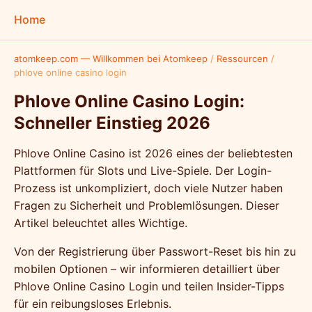
Home
atomkeep.com — Willkommen bei Atomkeep
/
Ressourcen
/
phlove online casino login
Phlove Online Casino Login:
Schneller Einstieg 2026
Phlove Online Casino ist 2026 eines der beliebtesten
Plattformen für Slots und Live-Spiele. Der Login-
Prozess ist unkompliziert, doch viele Nutzer haben
Fragen zu Sicherheit und Problemlösungen. Dieser
Artikel beleuchtet alles Wichtige.
Von der Registrierung über Passwort-Reset bis hin zu
mobilen Optionen – wir informieren detailliert über
Phlove Online Casino Login und teilen Insider-Tipps
für ein reibungsloses Erlebnis.