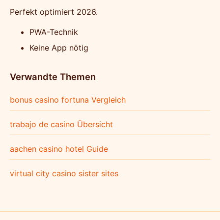
Perfekt optimiert 2026.
PWA-Technik
Keine App nötig
Verwandte Themen
bonus casino fortuna Vergleich
trabajo de casino Übersicht
aachen casino hotel Guide
virtual city casino sister sites