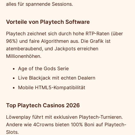
alles für spannende Sessions.
Vorteile von Playtech Software
Playtech zeichnet sich durch hohe RTP-Raten (über
96%) und faire Algorithmen aus. Die Grafik ist
atemberaubend, und Jackpots erreichen
Millionenhöhen.
Age of the Gods Serie
Live Blackjack mit echten Dealern
Mobile HTML5-Kompatibilität
Top Playtech Casinos 2026
Löwenplay führt mit exklusiven Playtech-Turnieren.
Andere wie 4Crowns bieten 100% Boni auf Playtech-
Slots.