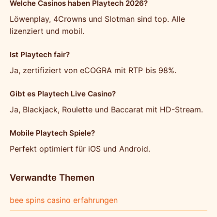
Welche Casinos haben Playtech 2026?
Löwenplay, 4Crowns und Slotman sind top. Alle
lizenziert und mobil.
Ist Playtech fair?
Ja, zertifiziert von eCOGRA mit RTP bis 98%.
Gibt es Playtech Live Casino?
Ja, Blackjack, Roulette und Baccarat mit HD-Stream.
Mobile Playtech Spiele?
Perfekt optimiert für iOS und Android.
Verwandte Themen
bee spins casino erfahrungen