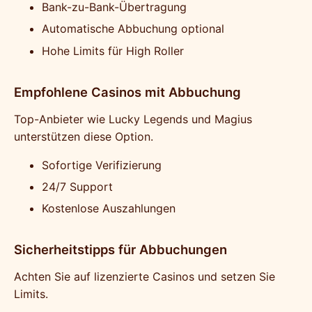
Bank-zu-Bank-Übertragung
Automatische Abbuchung optional
Hohe Limits für High Roller
Empfohlene Casinos mit Abbuchung
Top-Anbieter wie Lucky Legends und Magius
unterstützen diese Option.
Sofortige Verifizierung
24/7 Support
Kostenlose Auszahlungen
Sicherheitstipps für Abbuchungen
Achten Sie auf lizenzierte Casinos und setzen Sie
Limits.