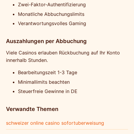
Zwei-Faktor-Authentifizierung
Monatliche Abbuchungslimits
Verantwortungsvolles Gaming
Auszahlungen per Abbuchung
Viele Casinos erlauben Rückbuchung auf Ihr Konto
innerhalb Stunden.
Bearbeitungszeit 1-3 Tage
Minimallimits beachten
Steuerfreie Gewinne in DE
Verwandte Themen
schweizer online casino sofortuberweisung