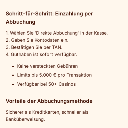
Schritt-für-Schritt: Einzahlung per
Abbuchung
1. Wählen Sie 'Direkte Abbuchung' in der Kasse.
2. Geben Sie Kontodaten ein.
3. Bestätigen Sie per TAN.
4. Guthaben ist sofort verfügbar.
Keine versteckten Gebühren
Limits bis 5.000 € pro Transaktion
Verfügbar bei 50+ Casinos
Vorteile der Abbuchungsmethode
Sicherer als Kreditkarten, schneller als
Banküberweisung.