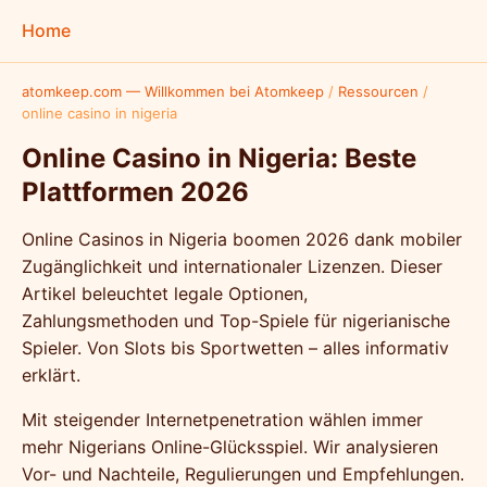
Home
atomkeep.com — Willkommen bei Atomkeep
/
Ressourcen
/
online casino in nigeria
Online Casino in Nigeria: Beste
Plattformen 2026
Online Casinos in Nigeria boomen 2026 dank mobiler
Zugänglichkeit und internationaler Lizenzen. Dieser
Artikel beleuchtet legale Optionen,
Zahlungsmethoden und Top-Spiele für nigerianische
Spieler. Von Slots bis Sportwetten – alles informativ
erklärt.
Mit steigender Internetpenetration wählen immer
mehr Nigerians Online-Glücksspiel. Wir analysieren
Vor- und Nachteile, Regulierungen und Empfehlungen.