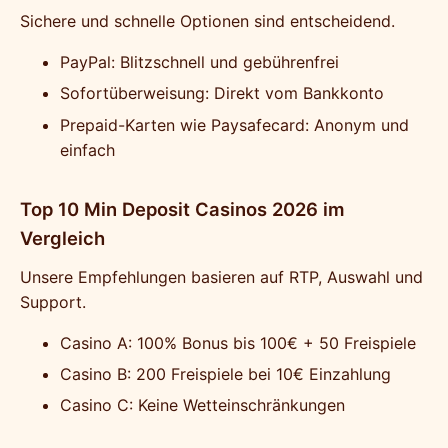
Sichere und schnelle Optionen sind entscheidend.
PayPal: Blitzschnell und gebührenfrei
Sofortüberweisung: Direkt vom Bankkonto
Prepaid-Karten wie Paysafecard: Anonym und
einfach
Top 10 Min Deposit Casinos 2026 im
Vergleich
Unsere Empfehlungen basieren auf RTP, Auswahl und
Support.
Casino A: 100% Bonus bis 100€ + 50 Freispiele
Casino B: 200 Freispiele bei 10€ Einzahlung
Casino C: Keine Wetteinschränkungen