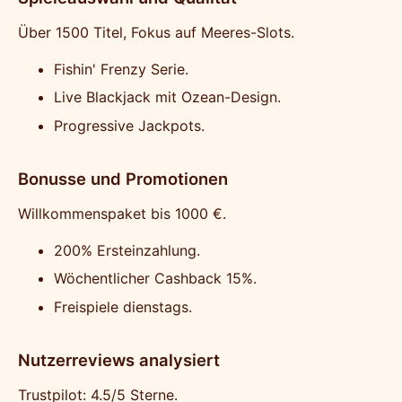
Über 1500 Titel, Fokus auf Meeres-Slots.
Fishin' Frenzy Serie.
Live Blackjack mit Ozean-Design.
Progressive Jackpots.
Bonusse und Promotionen
Willkommenspaket bis 1000 €.
200% Ersteinzahlung.
Wöchentlicher Cashback 15%.
Freispiele dienstags.
Nutzerreviews analysiert
Trustpilot: 4.5/5 Sterne.