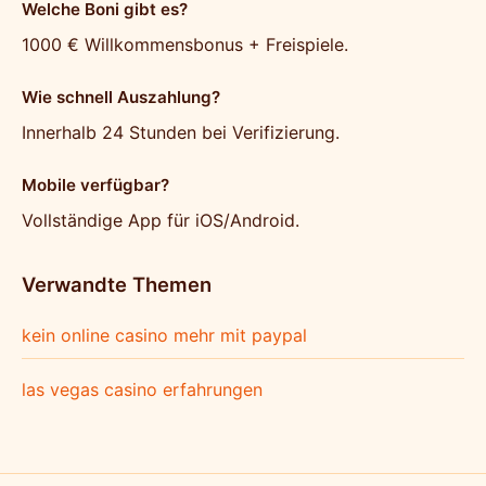
Welche Boni gibt es?
1000 € Willkommensbonus + Freispiele.
Wie schnell Auszahlung?
Innerhalb 24 Stunden bei Verifizierung.
Mobile verfügbar?
Vollständige App für iOS/Android.
Verwandte Themen
kein online casino mehr mit paypal
las vegas casino erfahrungen