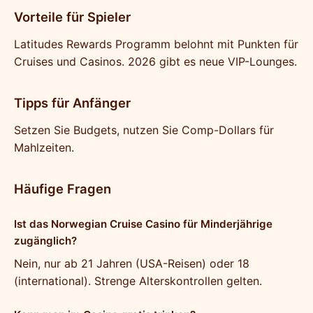
Vorteile für Spieler
Latitudes Rewards Programm belohnt mit Punkten für
Cruises und Casinos. 2026 gibt es neue VIP-Lounges.
Tipps für Anfänger
Setzen Sie Budgets, nutzen Sie Comp-Dollars für
Mahlzeiten.
Häufige Fragen
Ist das Norwegian Cruise Casino für Minderjährige
zugänglich?
Nein, nur ab 21 Jahren (USA-Reisen) oder 18
(international). Strenge Alterskontrollen gelten.