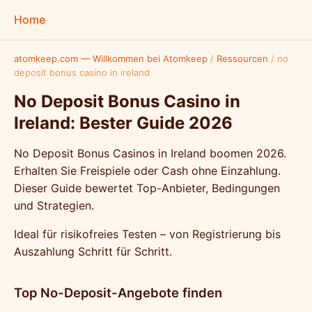
Home
atomkeep.com — Willkommen bei Atomkeep
/
Ressourcen
/
no
deposit bonus casino in ireland
No Deposit Bonus Casino in
Ireland: Bester Guide 2026
No Deposit Bonus Casinos in Ireland boomen 2026.
Erhalten Sie Freispiele oder Cash ohne Einzahlung.
Dieser Guide bewertet Top-Anbieter, Bedingungen
und Strategien.
Ideal für risikofreies Testen – von Registrierung bis
Auszahlung Schritt für Schritt.
Top No-Deposit-Angebote finden