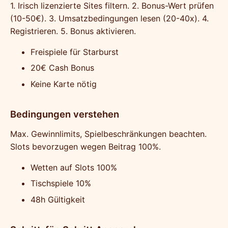
1. Irisch lizenzierte Sites filtern. 2. Bonus-Wert prüfen
(10-50€). 3. Umsatzbedingungen lesen (20-40x). 4.
Registrieren. 5. Bonus aktivieren.
Freispiele für Starburst
20€ Cash Bonus
Keine Karte nötig
Bedingungen verstehen
Max. Gewinnlimits, Spielbeschränkungen beachten.
Slots bevorzugen wegen Beitrag 100%.
Wetten auf Slots 100%
Tischspiele 10%
48h Gültigkeit