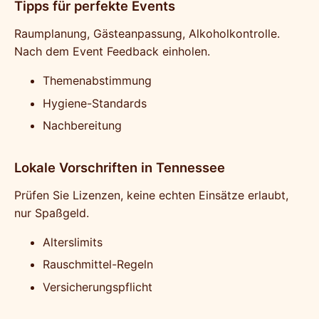
Tipps für perfekte Events
Raumplanung, Gästeanpassung, Alkoholkontrolle.
Nach dem Event Feedback einholen.
Themenabstimmung
Hygiene-Standards
Nachbereitung
Lokale Vorschriften in Tennessee
Prüfen Sie Lizenzen, keine echten Einsätze erlaubt,
nur Spaßgeld.
Alterslimits
Rauschmittel-Regeln
Versicherungspflicht