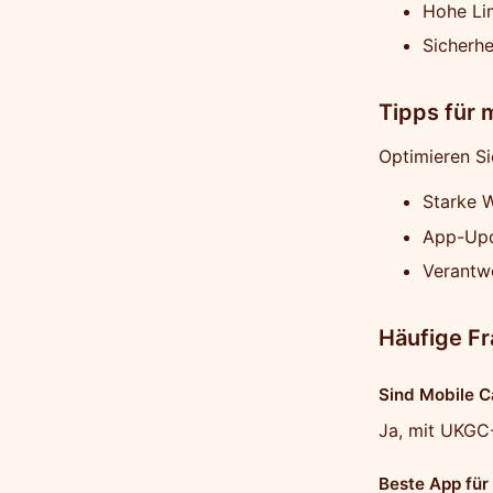
Hohe Li
Sicherhe
Tipps für 
Optimieren Si
Starke 
App-Up
Verantwo
Häufige F
Sind Mobile C
Ja, mit UKGC
Beste App für