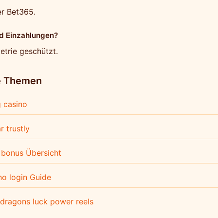
r Bet365.
nd Einzahlungen?
trie geschützt.
e Themen
 casino
r trustly
 bonus Übersicht
no login Guide
 dragons luck power reels