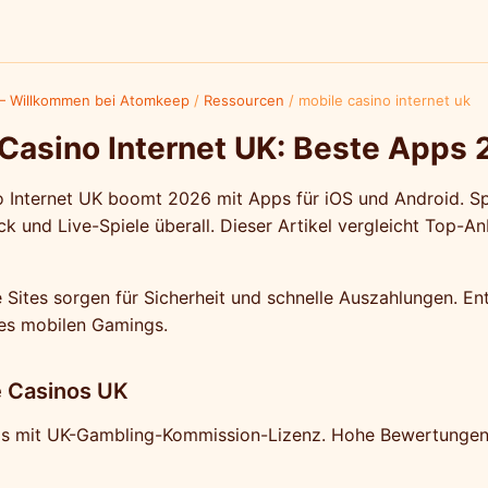
 Willkommen bei Atomkeep
/
Ressourcen
/
mobile casino internet uk
Casino Internet UK: Beste Apps
 Internet UK boomt 2026 mit Apps für iOS und Android. Sp
ck und Live-Spiele überall. Dieser Artikel vergleicht Top-An
e Sites sorgen für Sicherheit und schnelle Auszahlungen. E
des mobilen Gamings.
e Casinos UK
s mit UK-Gambling-Kommission-Lizenz. Hohe Bewertungen