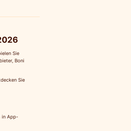
 2026
ielen Sie
bieter, Boni
ntdecken Sie
 in App-