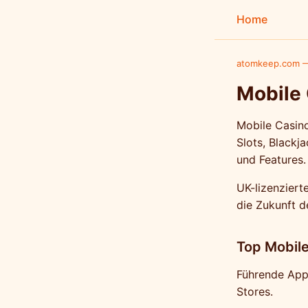
Home
atomkeep.com —
Mobile 
Mobile Casino
Slots, Blackja
und Features.
UK-lizenziert
die Zukunft 
Top Mobil
Führende App
Stores.