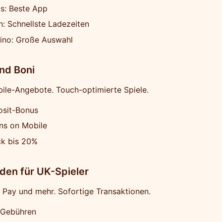
s: Beste App
: Schnellste Ladezeiten
ino: Große Auswahl
nd Boni
ile-Angebote. Touch-optimierte Spiele.
sit-Bonus
ns on Mobile
k bis 20%
den für UK-Spieler
 Pay und mehr. Sofortige Transaktionen.
 Gebühren