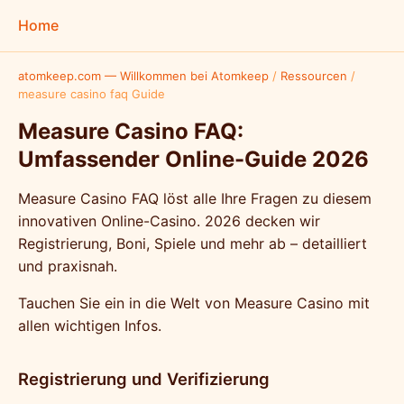
Home
atomkeep.com — Willkommen bei Atomkeep
/
Ressourcen
/
measure casino faq Guide
Measure Casino FAQ:
Umfassender Online-Guide 2026
Measure Casino FAQ löst alle Ihre Fragen zu diesem
innovativen Online-Casino. 2026 decken wir
Registrierung, Boni, Spiele und mehr ab – detailliert
und praxisnah.
Tauchen Sie ein in die Welt von Measure Casino mit
allen wichtigen Infos.
Registrierung und Verifizierung