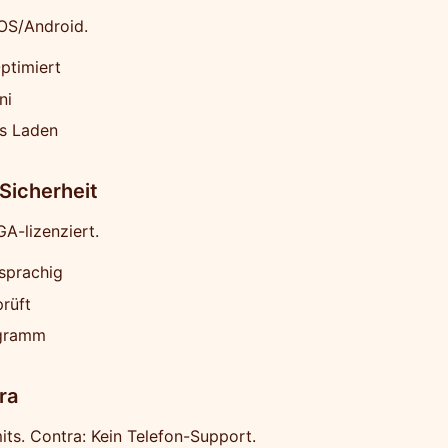
OS/Android.
ptimiert
ni
es Laden
Sicherheit
A-lizenziert.
sprachig
rüft
ogramm
ra
its. Contra: Kein Telefon-Support.