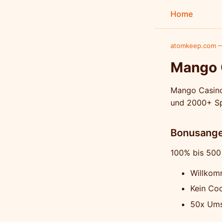
Home
atomkeep.com —
Mango 
Mango Casino 
und 2000+ Sp
Bonusang
100% bis 500 
Willkom
Kein Co
50x Um