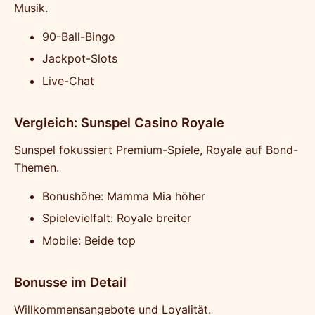
Musik.
90-Ball-Bingo
Jackpot-Slots
Live-Chat
Vergleich: Sunspel Casino Royale
Sunspel fokussiert Premium-Spiele, Royale auf Bond-
Themen.
Bonushöhe: Mamma Mia höher
Spielevielfalt: Royale breiter
Mobile: Beide top
Bonusse im Detail
Willkommensangebote und Loyalität.