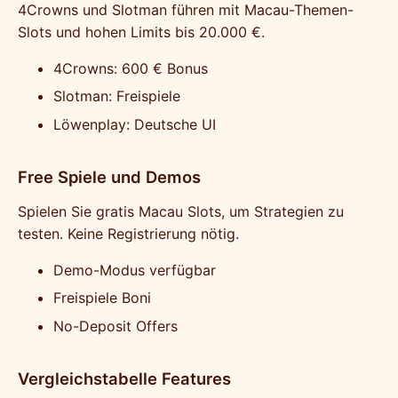
4Crowns und Slotman führen mit Macau-Themen-
Slots und hohen Limits bis 20.000 €.
4Crowns: 600 € Bonus
Slotman: Freispiele
Löwenplay: Deutsche UI
Free Spiele und Demos
Spielen Sie gratis Macau Slots, um Strategien zu
testen. Keine Registrierung nötig.
Demo-Modus verfügbar
Freispiele Boni
No-Deposit Offers
Vergleichstabelle Features