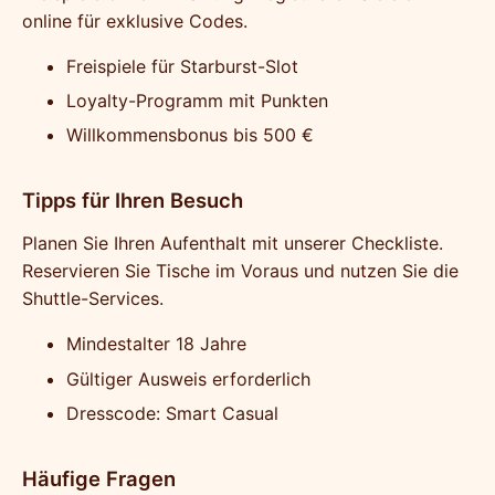
online für exklusive Codes.
Freispiele für Starburst-Slot
Loyalty-Programm mit Punkten
Willkommensbonus bis 500 €
Tipps für Ihren Besuch
Planen Sie Ihren Aufenthalt mit unserer Checkliste.
Reservieren Sie Tische im Voraus und nutzen Sie die
Shuttle-Services.
Mindestalter 18 Jahre
Gültiger Ausweis erforderlich
Dresscode: Smart Casual
Häufige Fragen