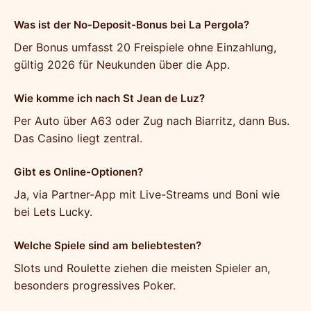
Was ist der No-Deposit-Bonus bei La Pergola?
Der Bonus umfasst 20 Freispiele ohne Einzahlung,
gültig 2026 für Neukunden über die App.
Wie komme ich nach St Jean de Luz?
Per Auto über A63 oder Zug nach Biarritz, dann Bus.
Das Casino liegt zentral.
Gibt es Online-Optionen?
Ja, via Partner-App mit Live-Streams und Boni wie
bei Lets Lucky.
Welche Spiele sind am beliebtesten?
Slots und Roulette ziehen die meisten Spieler an,
besonders progressives Poker.