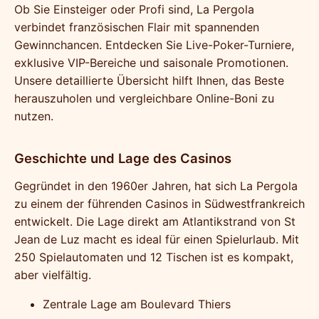
Ob Sie Einsteiger oder Profi sind, La Pergola
verbindet französischen Flair mit spannenden
Gewinnchancen. Entdecken Sie Live-Poker-Turniere,
exklusive VIP-Bereiche und saisonale Promotionen.
Unsere detaillierte Übersicht hilft Ihnen, das Beste
herauszuholen und vergleichbare Online-Boni zu
nutzen.
Geschichte und Lage des Casinos
Gegründet in den 1960er Jahren, hat sich La Pergola
zu einem der führenden Casinos in Südwestfrankreich
entwickelt. Die Lage direkt am Atlantikstrand von St
Jean de Luz macht es ideal für einen Spielurlaub. Mit
250 Spielautomaten und 12 Tischen ist es kompakt,
aber vielfältig.
Zentrale Lage am Boulevard Thiers