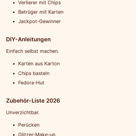
Verlierer mit Chips
Betrüger mit Karten
Jackpot-Gewinner
DIY-Anleitungen
Einfach selbst machen.
Karten aus Karton
Chips basteln
Fedora-Hut
Zubehör-Liste 2026
Unverzichtbar.
Perücken
Glitzer-Make-up