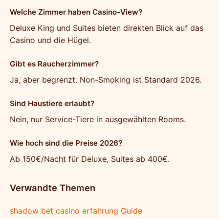
Welche Zimmer haben Casino-View?
Deluxe King und Suites bieten direkten Blick auf das
Casino und die Hügel.
Gibt es Raucherzimmer?
Ja, aber begrenzt. Non-Smoking ist Standard 2026.
Sind Haustiere erlaubt?
Nein, nur Service-Tiere in ausgewählten Rooms.
Wie hoch sind die Preise 2026?
Ab 150€/Nacht für Deluxe, Suites ab 400€.
Verwandte Themen
shadow bet casino erfahrung Guide