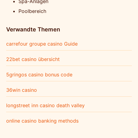
Spa-Anlagen
Poolbereich
Verwandte Themen
carrefour groupe casino Guide
22bet casino übersicht
5gringos casino bonus code
36win casino
longstreet inn casino death valley
online casino banking methods