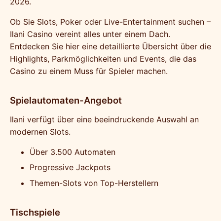
2026.
Ob Sie Slots, Poker oder Live-Entertainment suchen –
Ilani Casino vereint alles unter einem Dach.
Entdecken Sie hier eine detaillierte Übersicht über die
Highlights, Parkmöglichkeiten und Events, die das
Casino zu einem Muss für Spieler machen.
Spielautomaten-Angebot
Ilani verfügt über eine beeindruckende Auswahl an
modernen Slots.
Über 3.500 Automaten
Progressive Jackpots
Themen-Slots von Top-Herstellern
Tischspiele