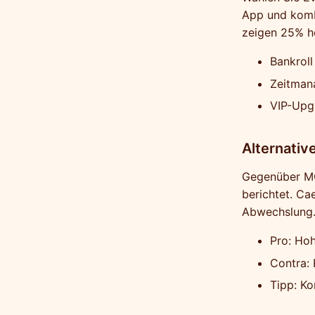
App und komb
zeigen 25% h
Bankroll
Zeitman
VIP-Upgr
Alternative
Gegenüber MGM
berichtet. Ca
Abwechslung
Pro: Ho
Contra: 
Tipp: K