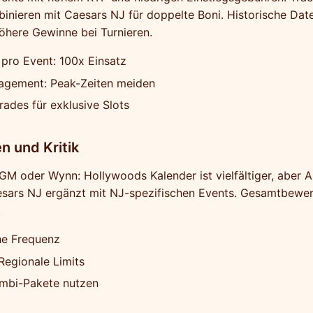
inieren mit Caesars NJ für doppelte Boni. Historische Da
öhere Gewinne bei Turnieren.
 pro Event: 100x Einsatz
agement: Peak-Zeiten meiden
ades für exklusive Slots
n und Kritik
 oder Wynn: Hollywoods Kalender ist vielfältiger, aber A
esars NJ ergänzt mit NJ-spezifischen Events. Gesamtbewer
.
he Frequenz
Regionale Limits
ombi-Pakete nutzen