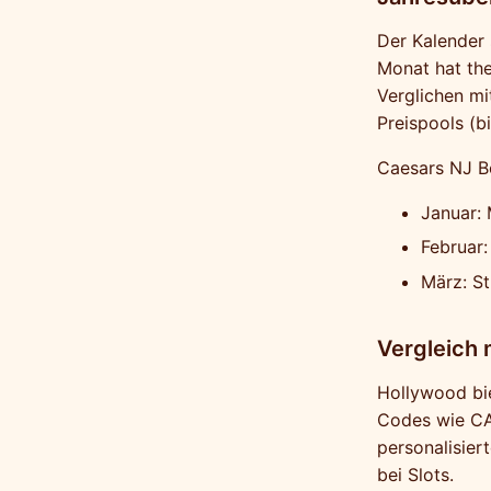
Der Kalender 
Monat hat th
Verglichen mi
Preispools (bi
Caesars NJ B
Januar:
Februar:
März: S
Vergleich 
Hollywood bie
Codes wie CA
personalisier
bei Slots.