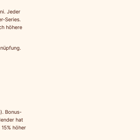
ni. Jeder
r-Series.
rch höhere
knüpfung.
). Bonus-
ender hat
d 15% höher