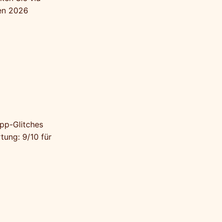
ten 2026
pp-Glitches
tung: 9/10 für