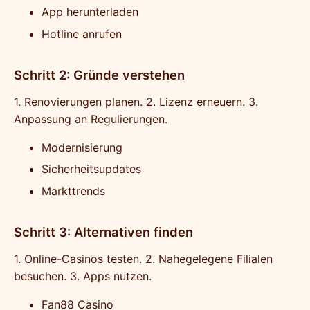
App herunterladen
Hotline anrufen
Schritt 2: Gründe verstehen
1. Renovierungen planen. 2. Lizenz erneuern. 3.
Anpassung an Regulierungen.
Modernisierung
Sicherheitsupdates
Markttrends
Schritt 3: Alternativen finden
1. Online-Casinos testen. 2. Nahegelegene Filialen
besuchen. 3. Apps nutzen.
Fan88 Casino