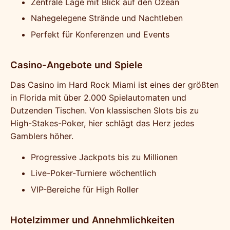
Zentrale Lage mit Blick auf den Ozean
Nahegelegene Strände und Nachtleben
Perfekt für Konferenzen und Events
Casino-Angebote und Spiele
Das Casino im Hard Rock Miami ist eines der größten
in Florida mit über 2.000 Spielautomaten und
Dutzenden Tischen. Von klassischen Slots bis zu
High-Stakes-Poker, hier schlägt das Herz jedes
Gamblers höher.
Progressive Jackpots bis zu Millionen
Live-Poker-Turniere wöchentlich
VIP-Bereiche für High Roller
Hotelzimmer und Annehmlichkeiten