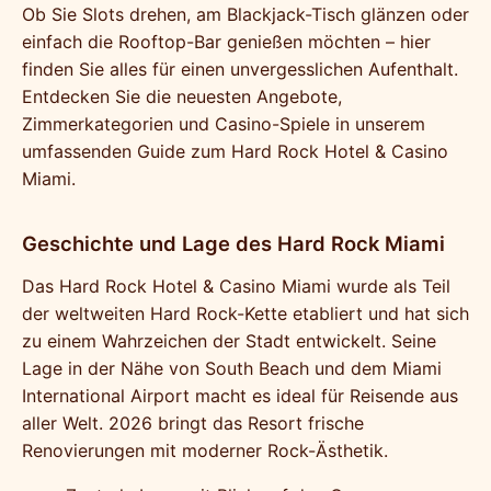
Ob Sie Slots drehen, am Blackjack-Tisch glänzen oder
einfach die Rooftop-Bar genießen möchten – hier
finden Sie alles für einen unvergesslichen Aufenthalt.
Entdecken Sie die neuesten Angebote,
Zimmerkategorien und Casino-Spiele in unserem
umfassenden Guide zum Hard Rock Hotel & Casino
Miami.
Geschichte und Lage des Hard Rock Miami
Das Hard Rock Hotel & Casino Miami wurde als Teil
der weltweiten Hard Rock-Kette etabliert und hat sich
zu einem Wahrzeichen der Stadt entwickelt. Seine
Lage in der Nähe von South Beach und dem Miami
International Airport macht es ideal für Reisende aus
aller Welt. 2026 bringt das Resort frische
Renovierungen mit moderner Rock-Ästhetik.