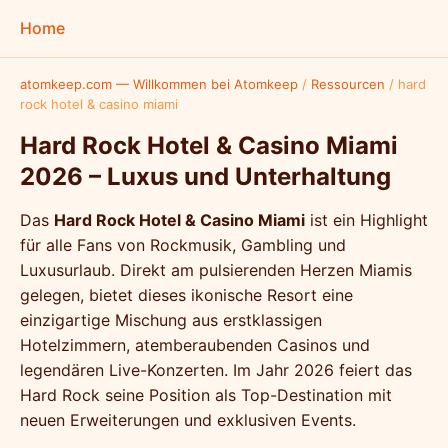
Home
atomkeep.com — Willkommen bei Atomkeep
/
Ressourcen
/
hard
rock hotel & casino miami
Hard Rock Hotel & Casino Miami
2026 – Luxus und Unterhaltung
Das
Hard Rock Hotel & Casino Miami
ist ein Highlight
für alle Fans von Rockmusik, Gambling und
Luxusurlaub. Direkt am pulsierenden Herzen Miamis
gelegen, bietet dieses ikonische Resort eine
einzigartige Mischung aus erstklassigen
Hotelzimmern, atemberaubenden Casinos und
legendären Live-Konzerten. Im Jahr 2026 feiert das
Hard Rock seine Position als Top-Destination mit
neuen Erweiterungen und exklusiven Events.