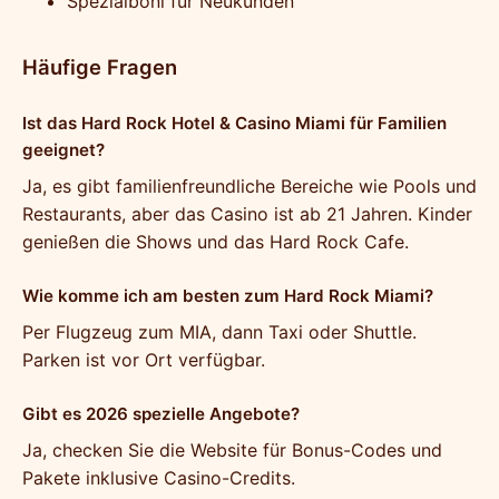
Spezialboni für Neukunden
Häufige Fragen
Ist das Hard Rock Hotel & Casino Miami für Familien
geeignet?
Ja, es gibt familienfreundliche Bereiche wie Pools und
Restaurants, aber das Casino ist ab 21 Jahren. Kinder
genießen die Shows und das Hard Rock Cafe.
Wie komme ich am besten zum Hard Rock Miami?
Per Flugzeug zum MIA, dann Taxi oder Shuttle.
Parken ist vor Ort verfügbar.
Gibt es 2026 spezielle Angebote?
Ja, checken Sie die Website für Bonus-Codes und
Pakete inklusive Casino-Credits.