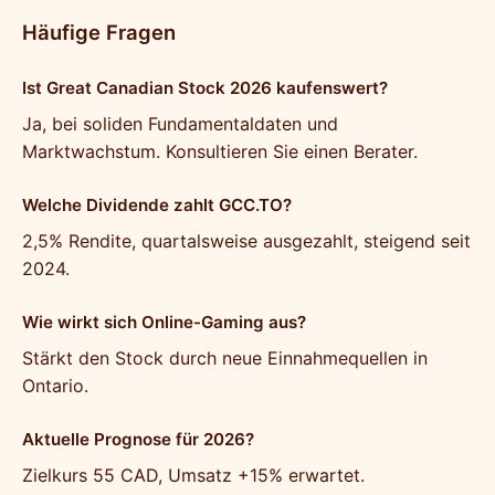
Häufige Fragen
Ist Great Canadian Stock 2026 kaufenswert?
Ja, bei soliden Fundamentaldaten und
Marktwachstum. Konsultieren Sie einen Berater.
Welche Dividende zahlt GCC.TO?
2,5% Rendite, quartalsweise ausgezahlt, steigend seit
2024.
Wie wirkt sich Online-Gaming aus?
Stärkt den Stock durch neue Einnahmequellen in
Ontario.
Aktuelle Prognose für 2026?
Zielkurs 55 CAD, Umsatz +15% erwartet.