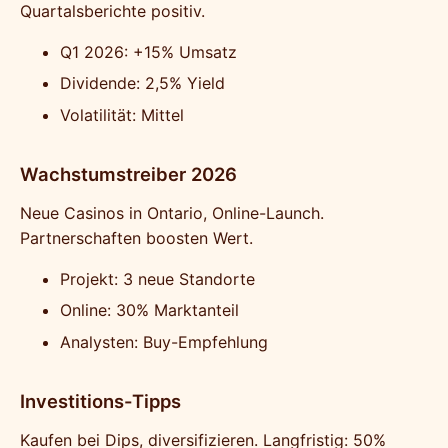
Quartalsberichte positiv.
Q1 2026: +15% Umsatz
Dividende: 2,5% Yield
Volatilität: Mittel
Wachstumstreiber 2026
Neue Casinos in Ontario, Online-Launch.
Partnerschaften boosten Wert.
Projekt: 3 neue Standorte
Online: 30% Marktanteil
Analysten: Buy-Empfehlung
Investitions-Tipps
Kaufen bei Dips, diversifizieren. Langfristig: 50%