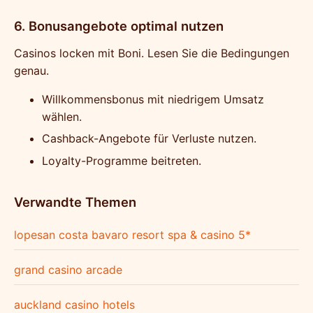
6. Bonusangebote optimal nutzen
Casinos locken mit Boni. Lesen Sie die Bedingungen
genau.
Willkommensbonus mit niedrigem Umsatz
wählen.
Cashback-Angebote für Verluste nutzen.
Loyalty-Programme beitreten.
Verwandte Themen
lopesan costa bavaro resort spa & casino 5*
grand casino arcade
auckland casino hotels