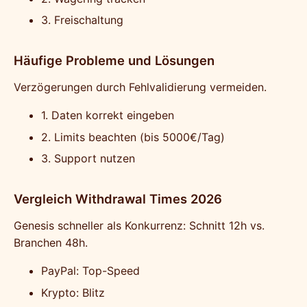
3. Freischaltung
Häufige Probleme und Lösungen
Verzögerungen durch Fehlvalidierung vermeiden.
1. Daten korrekt eingeben
2. Limits beachten (bis 5000€/Tag)
3. Support nutzen
Vergleich Withdrawal Times 2026
Genesis schneller als Konkurrenz: Schnitt 12h vs.
Branchen 48h.
PayPal: Top-Speed
Krypto: Blitz