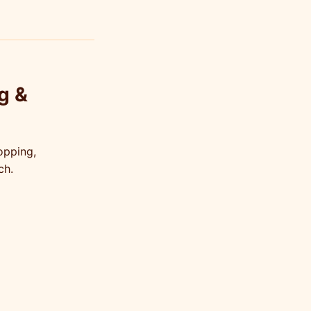
g &
opping,
ch.