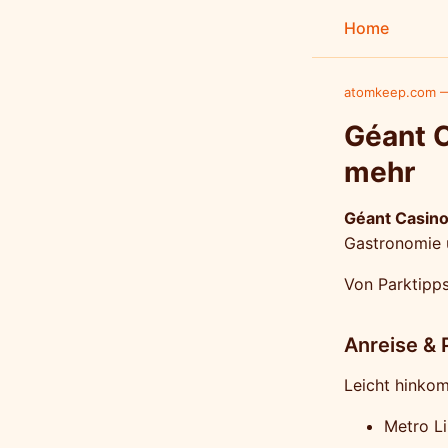
Home
atomkeep.com —
Géant C
mehr
Géant Casino
Gastronomie 
Von Parktipps
Anreise & 
Leicht hinkom
Metro Li