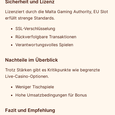
Sicherheit und Lizenz
Lizenziert durch die Malta Gaming Authority, EU Slot
erfüllt strenge Standards.
SSL-Verschlüsselung
Rückverfolgbare Transaktionen
Verantwortungsvolles Spielen
Nachteile im Überblick
Trotz Stärken gibt es Kritikpunkte wie begrenzte
Live-Casino-Optionen.
Weniger Tischspiele
Hohe Umsatzbedingungen für Bonus
Fazit und Empfehlung