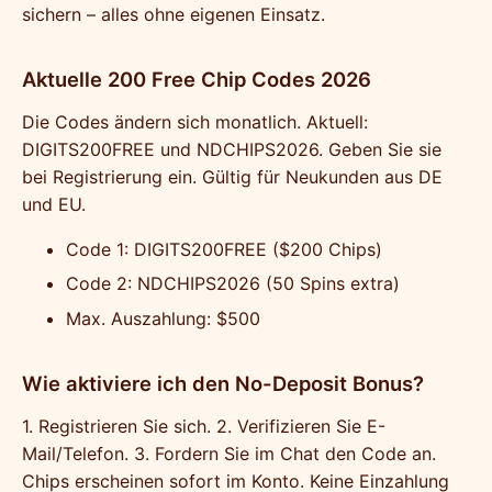
sichern – alles ohne eigenen Einsatz.
Aktuelle 200 Free Chip Codes 2026
Die Codes ändern sich monatlich. Aktuell:
DIGITS200FREE und NDCHIPS2026. Geben Sie sie
bei Registrierung ein. Gültig für Neukunden aus DE
und EU.
Code 1: DIGITS200FREE ($200 Chips)
Code 2: NDCHIPS2026 (50 Spins extra)
Max. Auszahlung: $500
Wie aktiviere ich den No-Deposit Bonus?
1. Registrieren Sie sich. 2. Verifizieren Sie E-
Mail/Telefon. 3. Fordern Sie im Chat den Code an.
Chips erscheinen sofort im Konto. Keine Einzahlung