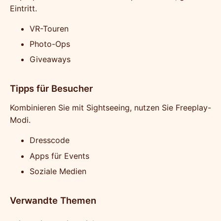
Eintritt.
VR-Touren
Photo-Ops
Giveaways
Tipps für Besucher
Kombinieren Sie mit Sightseeing, nutzen Sie Freeplay-
Modi.
Dresscode
Apps für Events
Soziale Medien
Verwandte Themen