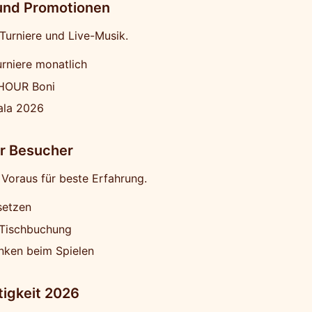
 und Promotionen
urniere und Live-Musik.
rniere monatlich
HOUR Boni
ala 2026
ür Besucher
 Voraus für beste Erfahrung.
setzen
 Tischbuchung
inken beim Spielen
tigkeit 2026