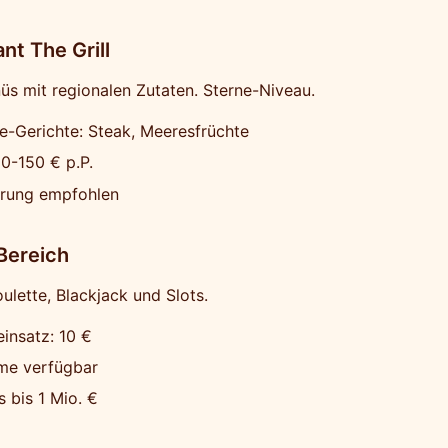
nt The Grill
s mit regionalen Zutaten. Sterne-Niveau.
e-Gerichte: Steak, Meeresfrüchte
80-150 € p.P.
erung empfohlen
Bereich
ulette, Blackjack und Slots.
insatz: 10 €
me verfügbar
 bis 1 Mio. €