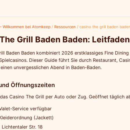
 Willkommen bei Atomkeep
/
Ressourcen
/
casino the grill baden bade
The Grill Baden Baden: Leitfade
ill Baden Baden kombiniert 2026 erstklassiges Fine Dining
pielcasinos. Dieser Guide führt Sie durch Restaurant, Cas
 einen unvergesslichen Abend in Baden-Baden.
 und Öffnungszeiten
 das Casino The Grill per Auto oder Zug. Geöffnet täglich a
Valet-Service verfügbar
: Kleiderordnung (Jackett)
 Lichtentaler Str. 18