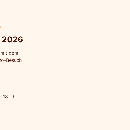
n
n 2026
 mit dem
ino-Besuch
b 18 Uhr.