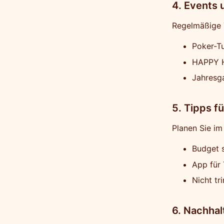
4. Events
Regelmäßige T
Poker-Tu
HAPPY 
Jahresg
5. Tipps f
Planen Sie im
Budget 
App für
Nicht tr
6. Nachhal