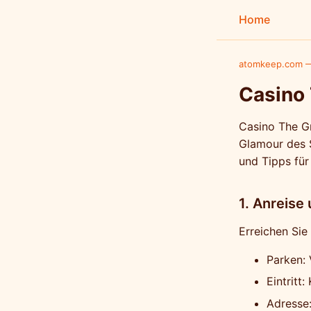
Home
atomkeep.com —
Casino 
Casino The Gr
Glamour des S
und Tipps für
1. Anreise
Erreichen Sie
Parken: 
Eintritt
Adresse: