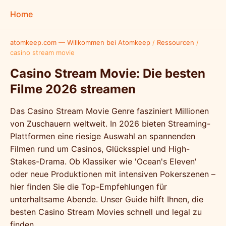
Home
atomkeep.com — Willkommen bei Atomkeep
/
Ressourcen
/
casino stream movie
Casino Stream Movie: Die besten
Filme 2026 streamen
Das Casino Stream Movie Genre fasziniert Millionen
von Zuschauern weltweit. In 2026 bieten Streaming-
Plattformen eine riesige Auswahl an spannenden
Filmen rund um Casinos, Glücksspiel und High-
Stakes-Drama. Ob Klassiker wie 'Ocean's Eleven'
oder neue Produktionen mit intensiven Pokerszenen –
hier finden Sie die Top-Empfehlungen für
unterhaltsame Abende. Unser Guide hilft Ihnen, die
besten Casino Stream Movies schnell und legal zu
finden.