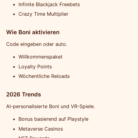
Infinite Blackjack Freebets
Crazy Time Multiplier
Wie Boni aktivieren
Code eingeben oder auto.
Willkommenspaket
Loyalty Points
Wöchentliche Reloads
2026 Trends
AI-personalisierte Boni und VR-Spiele.
Bonus basierend auf Playstyle
Metaverse Casinos