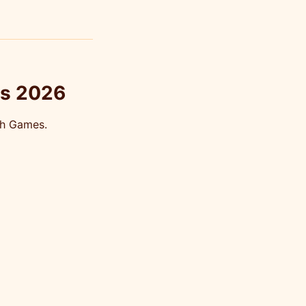
ps 2026
sh Games.