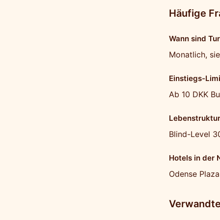
Häufige F
Wann sind Tur
Monatlich, si
Einstiegs-Lim
Ab 10 DKK Buy-
Lebenstruktu
Blind-Level 3
Hotels in der
Odense Plaza,
Verwandt