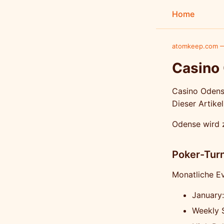
Home
atomkeep.com —
Casino 
Casino Odens
Dieser Artike
Odense wird 
Poker-Tur
Monatliche E
January
Weekly S