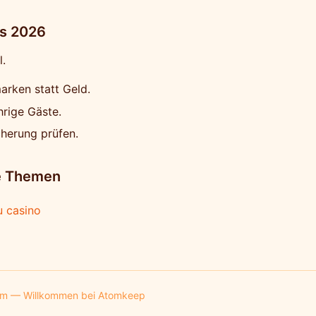
es 2026
l.
marken statt Geld.
ährige Gäste.
cherung prüfen.
e Themen
u casino
m — Willkommen bei Atomkeep