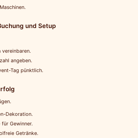
-Maschinen.
 Buchung und Setup
n vereinbaren.
zahl angeben.
ent-Tag pünktlich.
Erfolg
ügen.
en-Dekoration.
e für Gewinner.
olfreie Getränke.