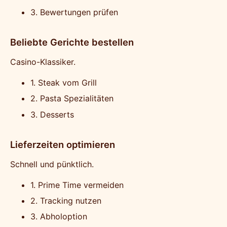
3. Bewertungen prüfen
Beliebte Gerichte bestellen
Casino-Klassiker.
1. Steak vom Grill
2. Pasta Spezialitäten
3. Desserts
Lieferzeiten optimieren
Schnell und pünktlich.
1. Prime Time vermeiden
2. Tracking nutzen
3. Abholoption