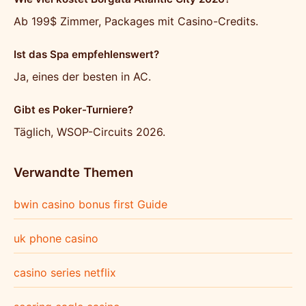
Ab 199$ Zimmer, Packages mit Casino-Credits.
Ist das Spa empfehlenswert?
Ja, eines der besten in AC.
Gibt es Poker-Turniere?
Täglich, WSOP-Circuits 2026.
Verwandte Themen
bwin casino bonus first Guide
uk phone casino
casino series netflix