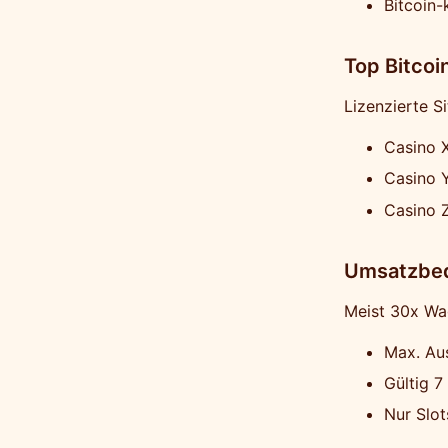
Bitcoin-
Top Bitcoi
Lizenzierte Si
Casino X
Casino 
Casino Z
Umsatzbe
Meist 30x Wag
Max. Au
Gültig 7
Nur Slot