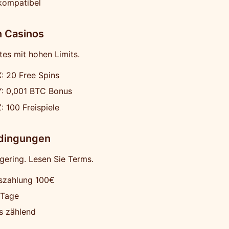
kompatibel
n Casinos
tes mit hohen Limits.
: 20 Free Spins
Y: 0,001 BTC Bonus
: 100 Freispiele
dingungen
ering. Lesen Sie Terms.
szahlung 100€
 Tage
s zählend