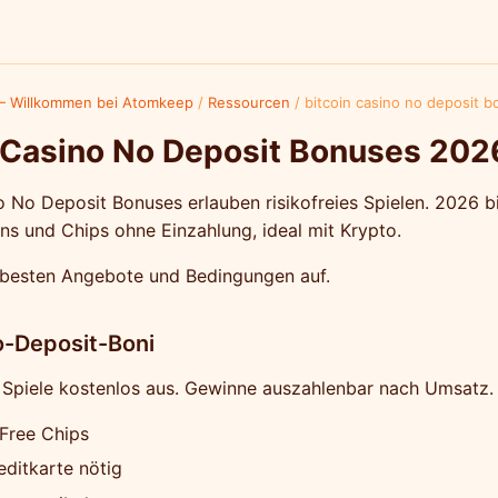
 Willkommen bei Atomkeep
/
Ressourcen
/
bitcoin casino no deposit 
 Casino No Deposit Bonuses 202
o No Deposit Bonuses erlauben risikofreies Spielen. 2026 b
ins und Chips ohne Einzahlung, ideal mit Krypto.
e besten Angebote und Bedingungen auf.
o-Deposit-Boni
 Spiele kostenlos aus. Gewinne auszahlenbar nach Umsatz.
Free Chips
editkarte nötig