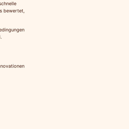
schnelle
s bewertet,
bedingungen
.
nnovationen