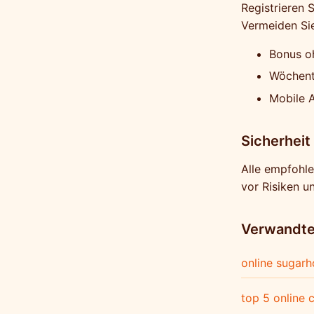
Registrieren 
Vermeiden Sie
Bonus o
Wöchent
Mobile A
Sicherheit
Alle empfohl
vor Risiken u
Verwandt
online sugarh
top 5 online 