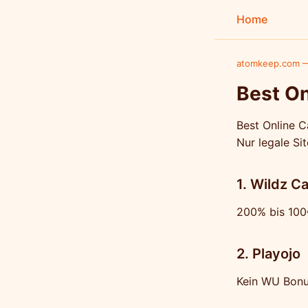
Home
atomkeep.com —
Best On
Best Online C
Nur legale Si
1. Wildz C
200% bis 100
2. Playojo
Kein WU Bonus