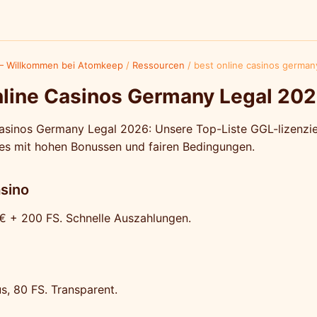
 Willkommen bei Atomkeep
/
Ressourcen
/
best online casinos germany
line Casinos Germany Legal 202
asinos Germany Legal 2026: Unsere Top-Liste GGL-lizenzier
tes mit hohen Bonussen und fairen Bedingungen.
asino
€ + 200 FS. Schnelle Auszahlungen.
, 80 FS. Transparent.