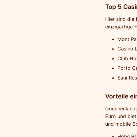
Top 5 Casi
Hier sind die
einzigartige 
Mont Pa
Casino L
Club Hot
Porto Ca
Sani Res
Vorteile e
Griechenlands
Euro und bie
und mobile Sp
Hohe RTP