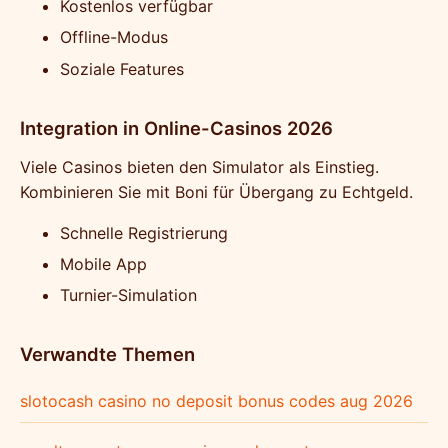
Kostenlos verfügbar
Offline-Modus
Soziale Features
Integration in Online-Casinos 2026
Viele Casinos bieten den Simulator als Einstieg.
Kombinieren Sie mit Boni für Übergang zu Echtgeld.
Schnelle Registrierung
Mobile App
Turnier-Simulation
Verwandte Themen
slotocash casino no deposit bonus codes aug 2026